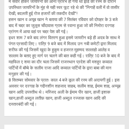
में सवार होकर जायरिनों का आना प्रारंभ हो गया था झंडे की रस्म के दौरान
उपस्थित जायरिनों के मुंह से यही स्वर फूट रहे थे की “निगाहें वली में वो तासीर
देखी, बदलती हुई रोज हजारों की तकदीर देखी”!
हसन खान व अयूब खान ने बताया की 7 सितंबर रविवार को दोपहर के 3 बजे
बाद में चद्दर का जुलूस चाँदावास ग्राम से रवाना हुआ जो की निमोरा दरगाह
प्रांगण में आया वहां पर चद्दर पेश की गई।
इधर शाम 7 बजे बाद लंगर वितरण हुआ इसमे जायरीन बड़े ही अदब के साथ मे
पंगत प्रसादी लिए। रात्रि 9 बजे बाद में मिलाद उन नबी कमेटी द्वारा मिलाद
शरीफ की गई जिसमें खुदा के हुकुम व हजरत मुहम्मद सल्लाहो आलेह व
सल्लम के बताए हुए मार्ग पर चलने की बात कही गई। रात्रि 10 बजे के बाद में
महफिल ए शमा का दौर चला जिसमें राजस्थान प्रदेश की मशहूर कव्वाल
पार्टियों में बॉम्बे के सलीम राजा आदि कव्वाल पार्टियों के द्वारा बाबा की मान
मनुहार की गई।
8 सितम्बर सोमवार के प्रातः काल 4 बजे कूल की रस्म की अदायगी हुई। इस
अवसर पर दरगाह के गद्दीनशीन शहजाद साहब, सलीम शाह, ईमाम शाह, अय्यूब
खान आदि उपस्तीथ थे। मस्जिद अली के ईमाम पीर खान, हाजी इशाक
खान,हाजी अब्दुल लतीफ़ खान, हाजी अब्दुल रज्जाक खान आदि की
दस्तारबंदी की गई।
Post