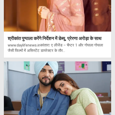
श्रीकांत पुप्पाला करेंगे निर्देशन में डेब्यू, प्रेरणा अरोड़ा के साथ
www.daylifenews.inकांतारा: ए लीजेंड – चैप्टर 1 और गोपाला गोपाला
जैसी फिल्मों में असिस्टेंट डायरेक्टर के तौर…