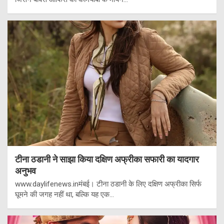
टीना ठडानी ने साझा किया दक्षिण अफ्रीका सफारी का यादगार
अनुभव
www.daylifenews.inमंबई। टीना ठडानी के लिए दक्षिण अफ्रीका सिर्फ
घूमने की जगह नहीं था, बल्कि यह एक…