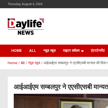
Skip
Thursday, August 6, 2026
to
content
daylifenews
daylifenews
HOME
ALL
न्यूज़ व्यूज
राइटर कॉलम
एंटरटेनमेंट
Home
All
न्यूज़ व्यूज
आईआईएम सम्बलपुर ने एएसीएसबी मान्यता की दिशा मे
आईआईएम सम्बलपुर ने एएसीएसबी मान्यता 