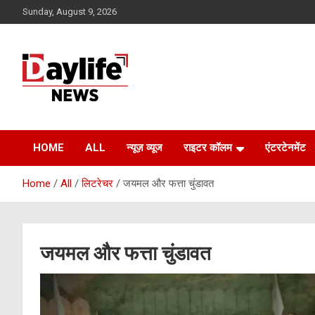
Skip
Sunday, August 9, 2026
to
content
daylifenews
daylifenews
HOME
ALL
न्यूज़ व्यूज
राइटर कॉलम
एंटरटेनमेंट
Home
All
लिटरेचर
जयमल और फत्ता चुंडावत
जयमल और फत्ता चुंडावत