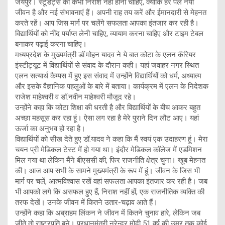
जयपुर। स्टूडेंट्स को कभी निराश नहीं होना चाहिए, क्योंकि हर पल नया
जीवन है और नई संभावनाएं हैं। अपनी राह तय करें और ईमानदारी से मेहनत
करते रहें। आप जिस मार्ग पर चलेंगे सफलता आपका इंतजार कर रही है।
विद्यार्थियों को नींद पर्याप्त लेनी चाहिए, व्यायाम करना चाहिए और टाइम टेबल
बनाकर पढ़ाई करना चाहिए।
मध्यप्रदेश के मुख्यमंत्री डॉ.मोहन यादव ने ये बात कोटा के एलन कॅरियर
इंस्टीट्यूट में विद्यार्थियों से संवाद के दौरान कही। यहां जवाहर नगर स्थित
एलन सत्यार्थ कैम्पस में हुए इस संवाद में उन्होंने विद्यार्थियों को धर्म, अध्यात्म
और इसके वैज्ञानिक पहलुओं के बारे में बताया। कार्यक्रम में एलन के निदेशक
राजेश माहेश्वरी व डॉ.नवीन माहेश्वरी मौजूद रहे।
उन्होंने कहा कि कोटा शिक्षा की धरती है और विद्यार्थियों के बीच आकर बहुत
अच्छा महसूस कर रहा हूं। ऐसा लग रहा है मेरे पुराने दिन लौट आए। यहां
ऊर्जा का अनुभव हो रहा है।
विद्यार्थियों को सीख देते हुए डॉ.यादव ने कहा कि मैं स्वयं एक उदाहरण हूं। मेरा
चयन प्री मेडिकल टेस्ट में हो गया था। इंदौर मेडिकल कॉलेज में एडमिशन
मिल गया था लेकिन मैंने बीएससी की, फिर राजनीति क्षेत्र चुना। खूब मेहनत
की। आज आप सभी के सामने मुख्यमंत्री के रूप में हूं। जीवन के जिस भी
मार्ग पर चलें, आत्मविश्वास रखें वहां सफलता आपका इंतजार कर रही है। जब
भी आपको लगे कि असफल हुए हैं, निराश नहीं हों, एक राजनीतिक व्यक्ति की
तरफ देखें। उनके जीवन में कितने उतार-चढ़ाव आते हैं।
उन्होंने कहा कि अब्राहम लिंकन ने जीवन में कितने चुनाव हारे, लेकिन जब
जीते तो राष्ट्रपति बने। प्रधानमंत्री नरेन्द्र मोदी 51 वर्ष की उम्र तक कोई