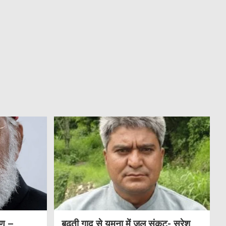
षण –
बढ़ती गाद से यमुना में जल संकट- सुरेश