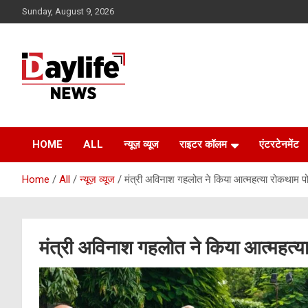
Skip
Sunday, August 9, 2026
to
content
daylifenews
daylifenews
HOME
ALL
न्यूज़ व्यूज
राइटर कॉलम
एंटरटेनमेंट
Home
All
न्यूज़ व्यूज
मंत्री अविनाश गहलोत ने किया आत्महत्या रोकथाम प
मंत्री अविनाश गहलोत ने किया आत्महत्य