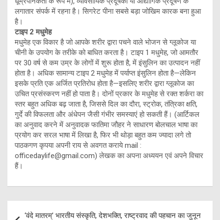
धूम्रपानकर्ता के रूप में), व्यावसायिक प्रदूषकों या औद्योगिक प्रदूषण के
लगातार संपर्क में रहना है। सिगरेट पीना सबसे बड़ा जोखिम कारक बना हुआ
है।
टाइप 2 मधुमेह
मधुमेह एक विकार है जो आपके शरीर द्वारा पचने वाले भोजन से ग्लूकोज या
चीनी के उपयोग के तरीके को बाधित करता है। टाइप 1 मधुमेह, जो आमतौर
पर 30 वर्ष से कम उम्र के लोगों में शुरू होता है, में इंसुलिन का उत्पादन नहीं
होता है। अधिक सामान्य टाइप 2 मधुमेह में पर्याप्त इंसुलिन होता है—लेकिन
इसके प्रति एक अर्जित प्रतिरोध होता है—इसलिए शरीर द्वारा ग्लूकोज का
उचित प्रसंस्करण नहीं हो पाता है। दोनों प्रकार के मधुमेह से रक्त शर्करा का
स्तर बहुत अधिक बढ़ जाता है, जिससे दिल का दौरा, स्ट्रोक, तंत्रिका क्षति,
गुर्दे की विफलता और अंधेपन जैसी गंभीर समस्याएं हो सकती हैं। (आर्टिकल
का अनुवाद करने में अनुवादक फातिमा जौहर ने साधारण बोलचाल भाषा का
प्रयोग कर सरल भाषा में लिखा है, फिर भी थोड़ा बहुत कम ज्यादा लगे तो
पाठकगण कृपया अपनी राय से अवगत कराये mail :
officedaylife@gmail.com) लेखक का अपना अध्ययन एवं अपने विचार
हैं।
Post
‘वंदे मातरम्’ भारतीय संस्कृति, देशभक्ति, राष्ट्रवाद की पहचान का जुनून