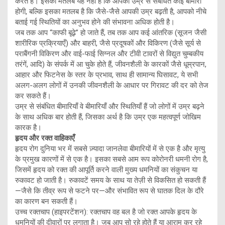
करते हैं। इसका मतलब यह नहीं है कि आपको उम्र से संबंधित कोई बीमारी
होगी, बल्कि इसका मतलब है कि जैसे-जैसे आपकी उम्र बढ़ती है, आपको नीचे
बताई गई स्थितियों का अनुभव होने की संभावना अधिक होती है।
जब तक आप “काफी बूढ़े” हो जाते हैं, तब तक आप कई आंतरिक (सूजन जैसी
शारीरिक प्रक्रियाएँ) और बाहरी, जैसे प्रदूषकों और विकिरण (जैसे सूर्य से
पराबैंगनी विकिरण और वाई-फाई सिग्नल और टीवी टावरों से विद्युत चुम्बकीय
तरंगें, आदि) के संपर्क में आ चुके होते हैं, जीवनशैली के कारकों जैसे धूम्रपान,
आहार और फिटनेस के स्तर के प्रभाव, साथ ही सामान्य घिसावट, ये सभी
अलग-अलग लोगों में उनकी जीवनशैली के आधार पर गिरावट की दर को तेज
कर सकते हैं।
उम्र से संबंधित बीमारियाँ वे बीमारियाँ और स्थितियाँ हैं जो लोगों में उम्र बढ़ने
के साथ अधिक बार होती हैं, जिसका अर्थ है कि उम्र एक महत्वपूर्ण जोखिम
कारक है।
हृदय और रक्त वाहिकाएँ
हृदय रोग दुनिया भर में सबसे ज़्यादा जानलेवा बीमारियों में से एक है और मृत्यु
के प्रमुख कारणों में से एक है। इसका सबसे आम रूप कोरोनरी धमनी रोग है,
जिसमें हृदय को रक्त की आपूर्ति करने वाली मुख्य धमनियों का संकुचन या
रुकावट हो जाती है। रुकावटें समय के साथ या तेज़ी से विकसित हो सकती हैं
—जैसे कि तीव्र रूप से फटने पर—और संभावित रूप से घातक दिल के दौरे
का कारण बन सकती हैं।
उच्च रक्तचाप (हाइपरटेंशन): रक्तचाप वह बल है जो रक्त आपके हृदय के
धमनियों की दीवारों पर लगाता है। जब आप सो रहे होते हैं या आराम कर रहे