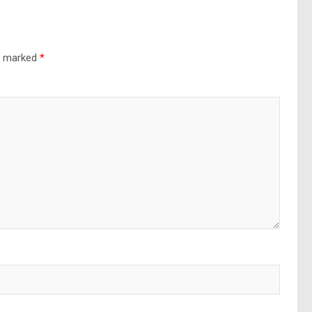
re marked
*