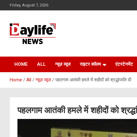
Skip
Friday, August 7, 2026
to
content
daylifenews
daylifenews
HOME
ALL
न्यूज़ व्यूज
राइटर कॉलम
एंटरटेनमेंट
Home
All
न्यूज़ व्यूज
पहलगाम आतंकी हमले में शहीदों को श्रद्धांजलि दी
पहलगाम आतंकी हमले में शहीदों को श्रद्ध