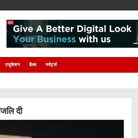
एजुकेशन
हैल्थ
स्पोर्ट्स
ांजलि दी