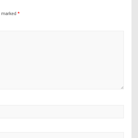
re marked
*