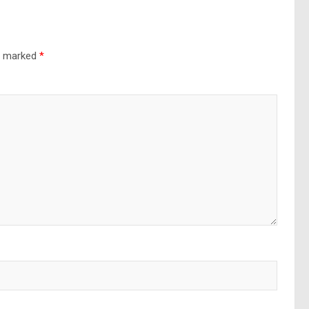
re marked
*