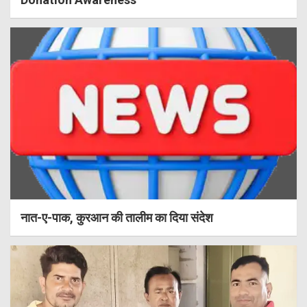
नात-ए-पाक, कुरआन की तालीम का दिया संदेश