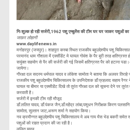
निःशुल्क हो रही सर्जरी,1962 पशु एम्बुलेंस की टीम घर घर जाकर पशुओं क
जाफ़र लोहानी
www.daylifenews.in
मनोहरपुर (जयपुर)। शाहपुरा कस्बा स्थित राजकीय बहुउद्देश्यीय पशु चिकित्सा
परमानंद धाम गौशाला में एक्सींडेंट मे घायल गोवंश के पैर बुरी तरह क्षतिग्रस्त
सयुंक्त सहयोग से पैर की सर्जरी की गई जिसमें क्षतिग्रस्त पैर को हटाना प
जायेगा।
गौरक्षा दल सदस्य धर्मपाल यादव व लोकेश सामोता ने बताया कि अलवर तिराहे
राजकीय पशु बहुउद्देश्यीय चिकित्सालय के उपनिदेशक डाँ.प्रहलाद सहाय रैगर ने
घायल या बीमार या एक्सीडेंट दिखे तो तुरंत गौरक्षा दल को सूचना देने पर त
करवाती है।
सर्जरी में इनकी टीम रही मौजूद
डाँ.ललित यादव, डाँ.पंकज जैन,डाँ.महेंद्र लांबा,पशुधन निरीक्षक किरण पलसान
सामोता, सुल्तान जाट,अरूण शर्मा ने सहयोग किया।
नव क्रमौन्नत बहुउद्देश्यीय पशु चिकित्सालय मे अब गाय भैस भेड बकरी समेत 
पशुओं को राहत प्रदान की जा रही है।
ललित यादव