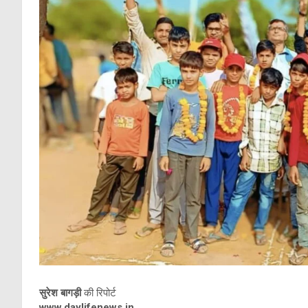
सुरेश बागड़ी
की रिपोर्ट
www.daylifenews.in