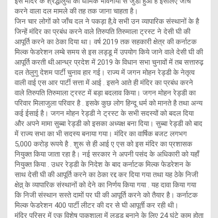
इस मंदिर के श्रद्धालुयों की धार्मिक भावनायों से जुडा हुआ है इसलिए जाँच
करने वाला दल मामले की तह तक जाना चाहता है।
जिन चार लोगों को जाँच दल ने पकड़ा है,वे सभी उन व्यापारिक संस्थानों के है
जिन्हें मंदिर का प्रबंध करने वाले तिरुपति तिरुमाला ट्रस्ट ने देसी घी की
आपूर्ति करने का ठेका दिया था। वर्ष 2019 तक सहकारी क्षेत्र की कर्नाटक
मिल्क फेडरेशन लम्बे समय से इस लड्डू में उपयोग किये जाने वाले देसी घी की
आपूर्ति करती थी.आन्ध्र प्रदेश में 2019 के विधान सभा चुनावों में तब सत्तारुढ़
दल तेलुगु देशम पार्टी चुनाव हार गई। राज्य में जगन मोहन रेड्डी के नेतृत्व
वाली वाई एस आर पार्टी सत्ता में आई . इसने आते ही मंदिर का प्रबंध करने
वाले तिरुपति तिरुमाला ट्रस्ट में बड़ा बदलाव किया। जगन मोहन रेड्डी का
परिवार मिलाजुला परिवार है . इसके कुछ लोग हिन्दू धर्म को मानते है तथा अन्य
कई ईसाई है। जगन मोहन रेड्डी ने ट्रस्ट के सभी सदस्यों को बदल दिया
और अपने मामा सुब्बा रेड्डी को इसका अध्यक्ष बना दिया। सुब्बा रेड्डी को बाद
में राज्य सभा का भी सदस्य बनाया गया। मंदिर का वार्षिक बजट लगभग
5,000 करोड़ रूपये है . शुरू से ही आई ए एस को इस मंदिर का प्रशासक
नियुक्त किया जाता रहा है। नई सरकार ने अपनी पसंद के अधिकारी को यहाँ
नियुक्त किया . उधर रेड्डी के निदेश के बाद कर्नाटक मिल्क फेडरेशन के
साथ देसी घी की आपूर्ति करने का ठेका रद्द कर दिया गया तथा यह ठेके निजी
क्षेत्र् के व्यापारिक संस्थानों को देने का निर्णय किया गया . यह दावा किया गया
कि निजी संस्थान सस्ते दामों पर घी की आपूर्ति करने को तैयार है। कर्नाटक
मिल्क फेडरेशन 400 पार्टी लीटर की दर से घी आपूर्ती कर रही थी।
मंदिर परिसर में एक विशेष पाकशाला में लड्डू बनाने के लिए 24 घंटे काम होता