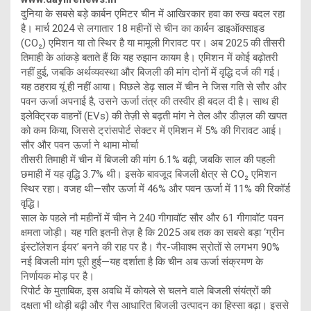
दुनिया के सबसे बड़े कार्बन एमिटर चीन में आखिरकार हवा का रुख बदल रहा
है। मार्च 2024 से लगातार 18 महीनों से चीन का कार्बन डाइऑक्साइड
(CO₂) एमिशन या तो स्थिर है या मामूली गिरावट पर। अब 2025 की तीसरी
तिमाही के आंकड़े बताते हैं कि यह रुझान कायम है। एमिशन में कोई बढ़ोतरी
नहीं हुई, जबकि अर्थव्यवस्था और बिजली की मांग दोनों में वृद्धि दर्ज की गई।
यह ठहराव यूं ही नहीं आया। पिछले डेढ़ साल में चीन ने जिस गति से सौर और
पवन ऊर्जा अपनाई है, उसने ऊर्जा तंत्र की तस्वीर ही बदल दी है। साथ ही
इलेक्ट्रिक वाहनों (EVs) की तेज़ी से बढ़ती मांग ने तेल और डीज़ल की खपत
को कम किया, जिससे ट्रांसपोर्ट सेक्टर में एमिशन में 5% की गिरावट आई।
सौर और पवन ऊर्जा ने थामा मोर्चा
तीसरी तिमाही में चीन में बिजली की मांग 6.1% बढ़ी, जबकि साल की पहली
छमाही में यह वृद्धि 3.7% थी। इसके बावजूद बिजली क्षेत्र से CO₂ एमिशन
स्थिर रहा। वजह थी—सौर ऊर्जा में 46% और पवन ऊर्जा में 11% की रिकॉर्ड
वृद्धि।
साल के पहले नौ महीनों में चीन ने 240 गीगावॉट सौर और 61 गीगावॉट पवन
क्षमता जोड़ी। यह गति इतनी तेज़ है कि 2025 अब तक का सबसे बड़ा ‘ग्रीन
इंस्टॉलेशन ईयर’ बनने की राह पर है। गैर-जीवाश्म स्रोतों से लगभग 90%
नई बिजली मांग पूरी हुई—यह दर्शाता है कि चीन अब ऊर्जा संक्रमण के
निर्णायक मोड़ पर है।
रिपोर्ट के मुताबिक, इस अवधि में कोयले से चलने वाले बिजली संयंत्रों की
दक्षता भी थोड़ी बढ़ी और गैस आधारित बिजली उत्पादन का हिस्सा बढ़ा। इससे