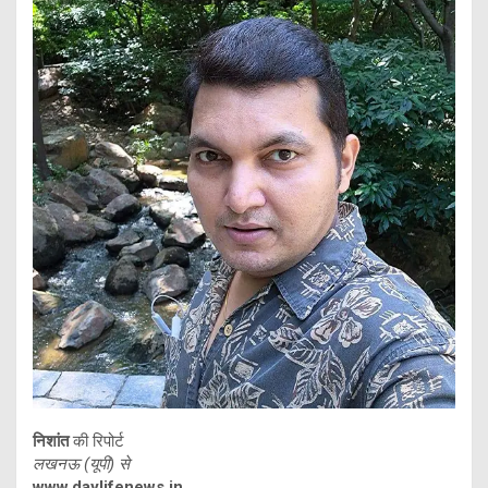
निशांत
की रिपोर्ट
लखनऊ (यूपी) से
www.daylifenews.in