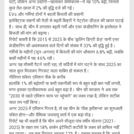
घटी, लेकिन अन्य उद्योगों—खासकर केमिकल्स—में यह 10% बढ़ी, जिससे
कुल तेल खपत में 2% की वृद्धि दर्ज की गई।
EVs और गर्मियां दोनों ने बदली बिजली की कहानी
इलेक्ट्रिक वाहनों की तेज़ी से बढ़ती बिक्री ने पेट्रोल-डीज़ल की खपत घटाई
है। साथ ही, चीन में लगातार बढ़ती गर्मी और एयर कंडीशनिंग के इस्तेमाल ने
बिजली की मांग को बढ़ाया।
रिपोर्ट बताती है कि 2015 से 2025 के बीच ‘कूलिंग डिग्री डेज़’ यानी एयर
कंडीशनिंग की आवश्यकता वाले दिनों की संख्या में 33% की वृद्धि हुई है।
गर्मियों के महीनों (जून-अगस्त) में बिजली की मांग औसतन 6.8% बढ़ी, जबकि
बाकी महीनों में यह 4.6% रही।
अगर यह मौसमी पैटर्न जारी रहा, तो सर्दियों में मांग घटने के साथ 2025 का
साल कुल मिलाकर गिरावट वाला साबित हो सकता है।
नीतिगत संकेत: एमिशन पीक के करीब
हालांकि 1% की बढ़ोतरी या कमी तकनीकी रूप से बहुत बड़ी बात नहीं लगती,
मगर इसका प्रतीकात्मक अर्थ बहुत बड़ा है। चीन की सरकार ने अब तक
“2030 से पहले एमिशन चरम पर पहुंचाने” का लक्ष्य रखा है, लेकिन सटीक
साल तय नहीं किया।
अगर 2025 में एमिशन गिरता है, तो यह चीन के ‘पीक इमीशन्स’ का शुरुआती
संकेत होगा—और वैश्विक जलवायु वार्ता में एक बड़ा मोड़।
रिपोर्ट यह भी कहती है कि चीन अपने मौजूदा पांच वर्षीय योजना (2021-
2025) के तहत तय 18% कार्बन इंटेंसिटी कटौती के लक्ष्य को हासिल नहीं
कर पाएगा। अब तक गिरावट लगभग 12% है। इसका मतलब है कि अगले