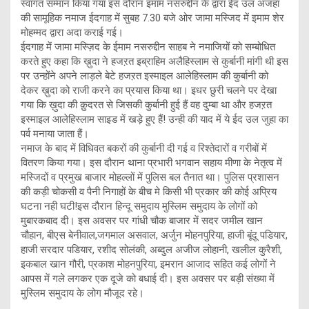
स्वागत सम्मान किया गया इस दौरान इमाम नसरुद्दीन के द्वारा ईद उल अजहा
की सामूहिक नमाज ईदगाह में सुबह 7.30 बजे ओर जामा मस्जिद में इमाम शेर
मोहम्मद द्वारा अदा कराई गई।
ईदगाह में जामा मस्ज़िद के ईमाम नसरुद्दीन साहब ने नमाजियों को सम्बोधित
करते हुए कहा कि ख़ुदा ने हजऱत इब्राहिम अलैहिस्लाम से कुर्बानी मांगी थी इस
पर उन्होंने अपने लाड़ले बेटे हजऱत इस्माइल आलेहिस्लाम की कुर्बानी को
देकर ख़ुदा को राजी करने का प्रयास किया था। इधर छुरी चलने पर देखा
गया कि ख़ुदा की क़ुदरत से जिसकी कुर्बानी हुई हैं वह दुम्बा था और हजऱत
इस्माइल आलेहिस्लाम साइड में खड़े हुए हैं! उन्ही की याद में ये ईद उल जुहा का
पर्व मनाया जाता हैं।
नमाज के बाद में विधिवत बकरों की कुर्बानी दी गई व रिश्तेदारों व गरीबों में
वितरण किया गया। इस दौरान थाना प्रभारी भगवान सहाय मीणा के नेतृत्व में
मस्जिदों व प्रमुख बाजार मोहल्लों में पुलिस बल तैनात था। पुलिस प्रशासन
की कड़ी चोकसी व पैनी निगाहों के बीच मे किसी भी प्रकार की कोई अप्रिय
घटना नही घटी!इस दौरान हिन्दू समुदाय मुस्लिम समुदाय के लोगों को
मुबारकबाद दी। इस अवसर पर गांधी चौक बाजार में सदर जमील खान
चौहान, बीएस बेनीवाल,जगमाल असवाल, अर्जुन मोहनपुरिया, हाजी बूंदू पडियार,
हाजी सरदार पडियार, रशीद सोलंकी, अब्दुल अजीज लोहानी, खलील कुरैशी,
इकबाल खान गौरी, प्रकाश मोहनपुरिया, इमरान आजाद सहित कई लोगों ने
आपस में गले लगकर एक दूजे को बधाई दी। इस अवसर पर बड़ी संख्या में
मुस्लिम समुदाय के लोग मौजूद रहे।