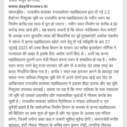
शैलेश माथुर
की रिपोर्ट
www.daylifenews.in
सांभरझील। राजकीय शाकंबर स्नातकोत्तर महाविद्यालय द्वारा दी गई 2.2
हैक्टेयर निशुल्क भूमि पर राजकीय कन्या महाविद्यालय के नवीन भवन का
निर्माण करीब एक साल में पूरा हो जाएगा। नवीन भवन निर्माण पर करीब 4.50
करोड रुपए खर्च होंगे। यह बताना जरूरी है कि सांभर नंदीकेश्वर मेला कमेटी
के अध्यक्ष रतन कुलदीप व्यास की सिफारिश पर पूर्व मुख्यमंत्री अशोक गहलोत
ने सांभर में कन्या महाविद्यालय खोले जाने हेतु दी गई स्वीकृति के बाद 27
जुलाई 2023 को उच्च शिक्षा विभाग के शासन उप सचिव बृजमोहन नोगिया ने
राज्यपाल की आज्ञा से इसके लिए आदेश जारी किए थे। अभी यह कन्या
महाविद्यालय पुरानी धान मंडी स्थित सराय भवन में संचालित हो रहा है। नवीन
भवन बनाए जाने हेतु राज्य सरकार की ओर से 4 करोड़ 50 लाख रुपए का
बजट निर्धारित किया गया है। करीब 1 साल तक इंतजार करने के बावजूद जब
सांभर नगर पालिका निशुल्क भूमि देने में अपने दोनों हाथ खड़े कर दिए तो
आखिरकार राजकीय शाकंबर महाविद्यालय ने इसका बीड़ा उठाया और यह भूमि
निशुल्क उपलब्ध करवाई। बताया जा रहा है कि नगर पालिका के पास ज्यादातर
जो भूमि थी उसको आवासीय और व्यावसायिक भूखंडों में नीलाम करके बेच
चुकी है। राजकीय शाकंबर कॉलेज प्रिंसिपल व नोडल अधिकारी ए. एम.
कुरैशी बताते हैं कि सार्वजनिक निर्माण विभाग के माध्यम से कन्या महाविद्यालय
की बिल्डिंग का काम शुरू हो चुका है और यह भूतल के अलावा एक मंजिल
बनेगा, जिसमें पर्याप्त कक्षा कक्ष व जरूरी सुविधा मुहैया होगी। समाजसेवी मनीष
सूंठवाल, श्री गोपाल गौशाला के सचिव पवन कुमार मोदी, नागरिक विकास