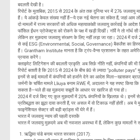
बदलती देखी है।
रिपोर्ट के मुताबिक, 2015 से 2024 के अंत तक दुनिया भर में 276 जलवायु माम
हैं। ये आंकड़े केवल संख्या नहीं हैं—ये एक नई चेतना का संकेत हैं, जहां आम ल
दो मामलों में राज्य सरकारों को अधिक महत्वाकांक्षी जलवायु कार्रवाई के आदेश 
फॉसिल ईंधन प्रोजेक्ट्स को रोकने के पक्ष में खड़ी दिखीं। नॉर्वे ने तो नॉर्थ 
लेकिन हर मुक़दमा जलवायु संरक्षण के लिए नहीं लड़ा जा रहा। 2024 में दर्ज 2
से कई ESG (Environmental, Social, Governance) बैकलैश का हिस्सा हैं
हैं। Grantham Institute मानता है कि ट्रंप-वैन्स प्रशासन के तहत अमेरिका
प्रयास करेंगे।
क्लाइमेट लिटिगेशन की बदलती प्रकृति: अब सिर्फ़ नीति नहीं, कंपनियों की भी ज़ि
रिपोर्ट बताती है कि 2015 से 2024 के बीच 80 से ज़्यादा “polluter pays” मुक
इनमें से कई मामलों में कंपनियों को हर्जाने देने का आदेश मिला—खासकर ब्राज़
जर्मनी के चर्चित मामले Lliuya बनाम RWE में, अदालत ने यह स्पष्ट किया कि
सकता है—भले ही वह मुक़दमा सबूतों के आधार पर खारिज हो गया हो।
2024 में दर्ज किए गए कुल मुक़दमों में 20% कंपनियों के ख़िलाफ़ थे। इनमें
प्रतिबद्धता का झूठा दावा करती हैं, पर असल में वो टिकाऊ नहीं होतीं। अब ये म
फाइनेंशियल सेक्टर की बड़ी ब्रांड्स भी घेरे में हैं।
भारत में जलवायु न्याय की पहली दस्तकें
भारत में जलवायु मुक़दमे अब भी नवजात अवस्था में हैं, लेकिन कुछ मामलों ने संक
ऋद्धिमा पांडे बनाम भारत सरकार (2017):