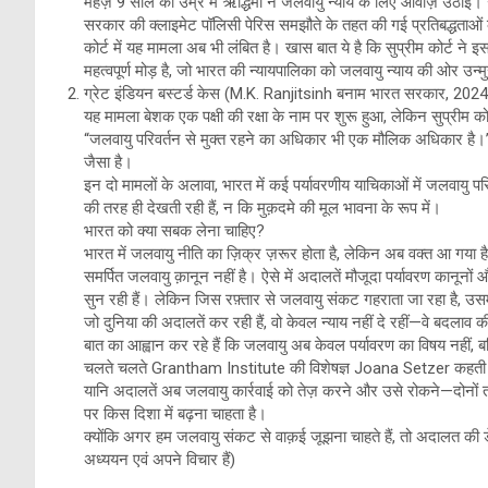
महज़ 9 साल की उम्र में ऋद्धिमा ने जलवायु न्याय के लिए आवाज़ उठाई। 
सरकार की क्लाइमेट पॉलिसी पेरिस समझौते के तहत की गई प्रतिबद्धताओं 
कोर्ट में यह मामला अब भी लंबित है। खास बात ये है कि सुप्रीम कोर्ट ने 
महत्वपूर्ण मोड़ है, जो भारत की न्यायपालिका को जलवायु न्याय की ओर उन्
ग्रेट इंडियन बस्टर्ड केस (M.K. Ranjitsinh बनाम भारत सरकार, 2024
यह मामला बेशक एक पक्षी की रक्षा के नाम पर शुरू हुआ, लेकिन सुप्रीम को
“जलवायु परिवर्तन से मुक्त रहने का अधिकार भी एक मौलिक अधिकार है।” 
जैसा है।
इन दो मामलों के अलावा, भारत में कई पर्यावरणीय याचिकाओं में जलवायु परि
की तरह ही देखती रही हैं, न कि मुक़दमे की मूल भावना के रूप में।
भारत को क्या सबक लेना चाहिए?
भारत में जलवायु नीति का ज़िक्र ज़रूर होता है, लेकिन अब वक्त आ गया 
समर्पित जलवायु क़ानून नहीं है। ऐसे में अदालतें मौजूदा पर्यावरण कानू
सुन रही हैं। लेकिन जिस रफ़्तार से जलवायु संकट गहराता जा रहा है, उसमे
जो दुनिया की अदालतें कर रही हैं, वो केवल न्याय नहीं दे रहीं—वे बदलाव क
बात का आह्वान कर रहे हैं कि जलवायु अब केवल पर्यावरण का विषय नहीं,
चलते चलते Grantham Institute की विशेषज्ञ Joana Setzer कहती 
यानि अदालतें अब जलवायु कार्रवाई को तेज़ करने और उसे रोकने—दोनों 
पर किस दिशा में बढ़ना चाहता है।
क्योंकि अगर हम जलवायु संकट से वाक़ई जूझना चाहते हैं, तो अदालत 
अध्ययन एवं अपने विचार हैं)