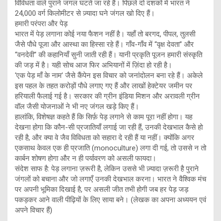
विविधता वाले पुराने जंगल घटते जा रहे हैं। पिछले दो दशकों में भारत ने
24,000 वर्ग किलोमीटर से ज़्यादा घने जंगल खो दिए हैं।
हमारी परंपरा और पेड़
भारत में पेड़ लगाना कोई नया फैशन नहीं है। यहाँ तो बरगद, पीपल, तुलसी
जैसे पौधे पूजा और आस्था का हिस्सा रहे हैं। गाँव-गाँव में “वृक्ष देवता” और
“वनदेवी” की कहानियाँ सुनी जाती रही हैं। यानी प्रकृति पूजन हमारी संस्कृति
की जड़ में है। यही सोच आज फिर अभियानों में ज़िंदा हो रही है।
‘एक पेड़ माँ के नाम’ जैसे कैंपेन इस विचार को जनांदोलन बना रहे हैं। अकेले
इस पहल के तहत करोड़ों पौधे लगाए गए हैं और लाखों हेक्टेयर जमीन पर
हरियाली फैलाई गई है। सरकार की ग्रीन इंडिया मिशन और अरावली ग्रीन
वॉल जैसी योजनाओं ने भी नए जंगल खड़े किए हैं।
हालांकि, विशेषज्ञ कहते हैं कि सिर्फ़ पेड़ लगाने से काम पूरा नहीं होगा। यह
देखना होगा कि कौन-सी प्रजातियाँ लगाई जा रही हैं, उनकी देखभाल कैसे हो
रही है, और क्या वे जैव विविधता को सहारा दे रही हैं या नहीं। क्योंकि अगर
एकसाथ केवल एक ही प्रजाति (monoculture) लगा दी गई, तो उससे न तो
कार्बन शोषण होगा और न ही पर्यावरण को असली फायदा।
संदेश साफ है: पेड़ लगाना ज़रूरी है, लेकिन उससे भी ज़्यादा ज़रूरी है पुराने
जंगलों को बचाना और जो लगाएँ उनकी देखभाल करना। भारत ने वैश्विक मंच
पर अपनी भूमिका दिखाई है, पर असली जीत तभी होगी जब हर पेड़ जड़
पकड़कर आने वाली पीढ़ियों के लिए साया बने। (लेखक का अपना अध्ययन एवं
अपने विचार हैं)