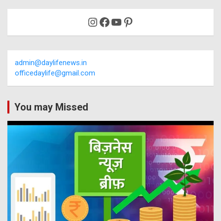
Instagram
Facebook
YouTube
Pinterest
admin@daylifenews.in
officedaylife@gmail.com
You may Missed