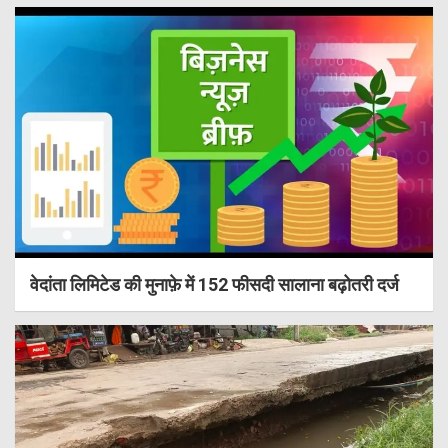
वेदांता लिमिटेड की मुनाफ़े में 152 फीसदी सालाना बढ़ोतरी दर्ज