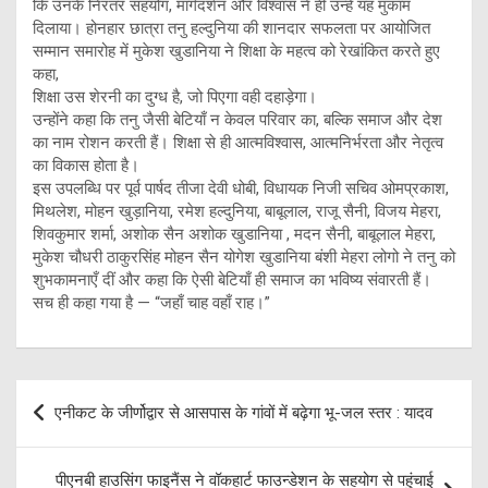
कि उनके निरंतर सहयोग, मार्गदर्शन और विश्वास ने ही उन्हें यह मुकाम
दिलाया। होनहार छात्रा तनु हल्दुनिया की शानदार सफलता पर आयोजित
सम्मान समारोह में मुकेश खुडानिया ने शिक्षा के महत्व को रेखांकित करते हुए
कहा,
शिक्षा उस शेरनी का दुग्ध है, जो पिएगा वही दहाड़ेगा।
उन्होंने कहा कि तनु जैसी बेटियाँ न केवल परिवार का, बल्कि समाज और देश
का नाम रोशन करती हैं। शिक्षा से ही आत्मविश्वास, आत्मनिर्भरता और नेतृत्व
का विकास होता है।
इस उपलब्धि पर पूर्व पार्षद तीजा देवी धोबी, विधायक निजी सचिव ओमप्रकाश,
मिथलेश, मोहन खुड़ानिया, रमेश हल्दुनिया, बाबूलाल, राजू सैनी, विजय मेहरा,
शिवकुमार शर्मा, अशोक सैन अशोक खुडानिया , मदन सैनी, बाबूलाल मेहरा,
मुकेश चौधरी ठाकुरसिंह मोहन सैन योगेश खुडानिया बंशी मेहरा लोगो ने तनु को
शुभकामनाएँ दीं और कहा कि ऐसी बेटियाँ ही समाज का भविष्य संवारती हैं।
सच ही कहा गया है — “जहाँ चाह वहाँ राह।”
Post
एनीकट के जीर्णोद्वार से आसपास के गांवों में बढ़ेगा भू-जल स्तर : यादव
navigation
पीएनबी हाउसिंग फाइनैंस ने वॉकहार्ट फाउन्डेशन के सहयोग से पहुंचाई