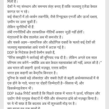
मिली है।
देशों ने नए संस्थान और समन्वय तंत्र बनाए हैं ताकि जलवायु एजेंडा केवल
कागज़ पर न रहे।
कई सेक्टरों में लो-कार्बन तकनीकें, जैसे रिन्यूएबल एनर्जी और ऊर्जा दक्षता,
ज़मीन पर उतर चुकी हैं।
लेकिन चुनौतियाँ भी हैं:
लंबी रणनीतियाँ और तात्कालिक नीतियाँ अक्सर जुड़ी नहीं होतीं।
मंत्रालयों के बीच तालमेल अब भी कमजोर है।
और सबसे अहम—सामाजिक और औद्योगिक दबावों के चलते कई देशों की
जलवायु महत्वाकांक्षा आधे रास्ते में अटक गई है।
DDP के निदेशक हेनरी वेस्मैन कहते हैं,
“पेरिस समझौते ने कार्रवाई की बुनियाद रख दी है। लेकिन अगले दस साल
परिणाम तय करेंगे—क्योंकि अब बात केवल महत्वाकांक्षा की नहीं, अमल की है।”
अब भारत की कहानी: इरादे मज़बूत, रास्ता कठिन
भारत इस कहानी का केंद्रीय किरदार है।
दुनिया के सबसे बड़े लोकतंत्र और सबसे तेज़ी से बढ़ती अर्थव्यवस्थाओं में से
एक होने के नाते, भारत पर दोहरी ज़िम्मेदारी है—विकास भी, और
डिकार्बनाइजेशन भी।
DDP India रिपोर्ट बताती है कि पिछले दशक में भारत ने ऊर्जा, परिवहन और
उद्योग जैसे प्रमुख सेक्टरों में नीति और संस्थागत ढांचे को मज़बूत किया है।
पर ये भी साफ़ है कि बदलाव अब भी शुरुआती मोड़ पर है।
क्या बदला इन दस सालों में: