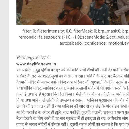
filter: 0; fileterIntensity: 0.0; filterMask: 0; brp_mask:0; 
remosaic: false;touch: (-1.0, -1.0);sceneMode: 2;cct_value:
auto;albedo: ;confidence: ;motionLeve
शैलेश माथुर
की रिपोर्ट
www.daylifenews.in
सांभरझील। बुद्ध पूर्णिमा पर हर वर्ष की भांति सभी तीर्थों की नानी देवयानी सरोव
सरोवर के तट पर श्रद्धालुओं का तांता लग रहा। मंदिरों के घाट पर बैठकर 
देवयानी मंदिर में जाकर दर्शन किए तथा परिवार की खुशहाली के लिए प्रार्थना 
राधा गोविंद मंदिर, जागेश्वर दरबार, बड़के बालाजी मंदिर में भी दर्शन करने के ल
करवाई तथा उन्हें प्रसाद वितरित किया। मेले की आयोजन को लेकर अनेक ल
किया तथा आने वाले लोगों को उपलब्ध करवाया। पालिका प्रशासन की ओर से मेले
लगाने की इजाजत नहीं दी तथा पालिका की ओर से ग्राउंड के अंदर इन सभी क
था कि ग्राउंड के अंदर ही झूले, चाट पकौड़ी, कुल्फी, पतासी, शरबत व अन्य फु
मेला देखने के लिए आते हैं वह सब ग्राउंड में ही इकट्ठा हो गए, अधिकांश लो
वजह से जरूर मंदिरों में रौनक रही। दूसरी तरफ लोगों का कहना है कि एक प्र