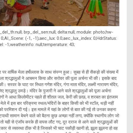
brp_del_th:null; brp_del_sen:null; delta:null; module: photo;hw-
 0;AI_Scene: (-1, -1);aec_lux: 0.0;aec_lux_index: 0;HdrStatus:
l: -1;weatherinfo: null;temperature: 43;
र पर वार्षिक मेला हर्षोल्लास के साथ संपन्न हुआ। सुबह से ही सैकड़ो की संख्या में
महिला श्रद्धालुओं ने आचमन किया और सरोवर की पूजा अर्चना भी की। इसके बाद
की। सरवर के घाट पर स्थित गणेश मंदिर, गंगा माता मंदिर, लक्ष्मी नारायण मंदिर,
िए श्रद्धालु उमड़े। मंदिर के पुजारी ने आने वाले श्रद्धालुओं को पूजा अर्चना
ोगों ने आधा किलोमीटर पहले ही शीतल जल, केरी की छाछ, व शरबत का इंतजाम
 में इस बार परिक्रमा स्थल/मंदिरों के बाहर किसी को भी स्टॉल, थड़ी नहीं
ो परमिशन दी गई। इस मामले में यहां के लोगों से बात की गई तो उनका कहना
टपाथी सामान बेचने वाले को बैठना कुछ अच्छा नहीं लगा, क्योंकि स्थानीय लोग जो
ग तो यही से एंजॉय करके ही वापस लौट गए, दूर दराज से आने वाले श्रद्धालुओं की
कार से व्यवस्था ठीक भी है जिसको भी चाट पकौड़ी खानी हो, झूला झूलना हो वह