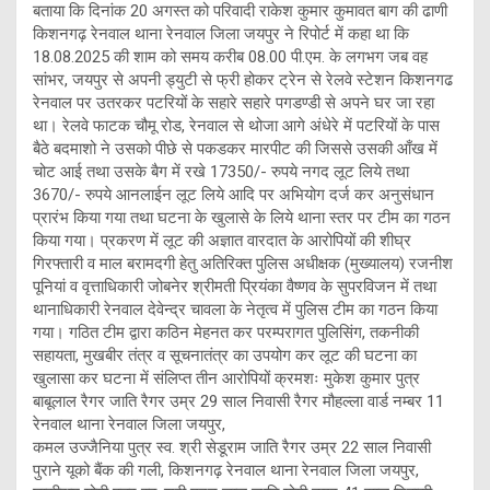
बताया कि दिनांक 20 अगस्त को परिवादी राकेश कुमार कुमावत बाग की ढाणी
किशनगढ़ रेनवाल थाना रेनवाल जिला जयपुर ने रिपोर्ट में कहा था कि
18.08.2025 की शाम को समय करीब 08.00 पी.एम. के लगभग जब वह
सांभर, जयपुर से अपनी ड्युटी से फ्री होकर ट्रेन से रेलवे स्टेशन किशनगढ
रेनवाल पर उतरकर पटरियों के सहारे सहारे पगडण्डी से अपने घर जा रहा
था। रेलवे फाटक चौमू रोड, रेनवाल से थोजा आगे अंधेरे में पटरियों के पास
बैठे बदमाशो ने उसको पीछे से पकडकर मारपीट की जिससे उसकी आँख में
चोट आई तथा उसके बैग में रखे 17350/- रुपये नगद लूट लिये तथा
3670/- रुपये आनलाईन लूट लिये आदि पर अभियोग दर्ज कर अनुसंधान
प्रारंभ किया गया तथा घटना के खुलासे के लिये थाना स्तर पर टीम का गठन
किया गया। प्रकरण में लूट की अज्ञात वारदात के आरोपियों की शीघ्र
गिरफ्तारी व माल बरामदगी हेतु अतिरिक्त पुलिस अधीक्षक (मुख्यालय) रजनीश
पूनियां व वृत्ताधिकारी जोबनेर श्रीमती प्रियंका वैष्णव के सुपरविजन में तथा
थानाधिकारी रेनवाल देवेन्द्र चावला के नेतृत्व में पुलिस टीम का गठन किया
गया। गठित टीम द्वारा कठिन मेहनत कर परम्परागत पुलिसिंग, तकनीकी
सहायता, मुखबीर तंत्र व सूचनातंत्र का उपयोग कर लूट की घटना का
खुलासा कर घटना में संलिप्त तीन आरोपियों क्रमशः मुकेश कुमार पुत्र
बाबूलाल रैगर जाति रैगर उम्र 29 साल निवासी रैगर मौहल्ला वार्ड नम्बर 11
रेनवाल थाना रेनवाल जिला जयपुर,
कमल उज्जैनिया पुत्र स्व. श्री सेडूराम जाति रैगर उम्र 22 साल निवासी
पुराने यूको बैंक की गली, किशनगढ़ रेनवाल थाना रेनवाल जिला जयपुर,