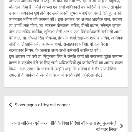
जनरल आलोक राज ने कहा कि बोर्ड को नया रूप देने में डा. सिंह ने महत्वपूर्ण
योगदान दिया है। बोर्ड अध्यक्ष एवं सभी अधिकारी कर्मचारियों ने सफलता पूर्वक
उनका कार्यकाल पूर्ण होने पर उन्हें अपनी शुभकामनाऐं एवं बधाई देते हुए उनके
उज्जवल भविष्य की कामना की। इस अवसर पर अध्यक्ष आलोक राज, सदस्य
डा. रामंिसह मीणा, डा. सज्जन पोसवाल, सचिव, बी.सी.बधाल, नरेन्द्र कुमार
जैन उप सचिव कार्मिक, तुलिका सैनी आर ए एस, विशेषाधिकारी श्रीमती आभा
बेनीवाल, डा. गोपाल सिंह बोचल्या, हेमराज शर्मा सहायक शासन सचिव, अभिषेक
सोनी व. लेखाधिकारी, घनष्याम शर्मा, सलाहकार परीक्षा, पी.एल. बैरवा
सलाहकार नियम, के अलावा अन्य सभी कर्मचारी उपस्थित रहे।
इस अवसर पर प्रो.डा. रिपुन्जय सिंह ने उनके कार्य को सफलता पूर्वक सम्पन्न
करने में सहयोग देने के लिए सभी अधिकारियों एवं कर्मचारियों का आभार व्यक्त
किया। एक सवाल के जबाब में उन्होने कहा कि भविष्य में वे गैर राजनीतिक
संगठनों के मार्फत से जनसेवा के कार्य करते रहेंगे। (प्रेस-नोट)
Post
Sevensigns ofthyroid cancer
navigation
आपदा जोखिम न्यूनीकरण नीति के दिशा निर्देशों की पालना हेतु मुख्यमंत्री
को पत्र लिखा