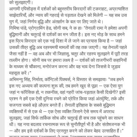
को सुलझाएगी।
आगामी एपिसोड्स में दर्शकों को बहुस्तरीय किरदारों की टकराहट, अप्रत्याशित
साझेदारियाँ, और न्याय की गहराई से पड़ताल देखने को मिलेगी — यह सब उस
युग में, जहां निर्णय बुद्धि और अंतर्ज्ञान के बल पर लिए जाते थे।
निमिषा पांडे, प्रोग्रामिंग हेड, सोनी सब, ने क हाः “तेनाली रामा ने हमेशा अपनी
बुद्धिमानी और चतुराई से दर्शकों का मन जीता है। इस नए मोड़ के साथ हमने
इस प्रिय किरदार को एक नई दिशा में ले जाने का प्रयास किया है — जहां
उसकी तीव्र बुद्धि अब रहस्यमयी मामलों की तह तक जाएगी। यह तेनाली पहले
जैसा नहीं है — वह अब और भी जिज्ञासु, चतुर और रहस्य सुलझाने में पूरी तरह
तल्लीन होगा। सोनी सब पर हमारा लक्ष्य है — दर्शकों को ताजगीभरी कहानियों
के माध्यम से चौंकाना, मनोरंजन करना और वह भाव देना जिससे वे जुड़ाव
महसूस करें।”
अभिमन्यु सिंह, निर्माता, कॉन्टिलो पिक्चर्स, ने विस्तार से समझायाः “जब हमने
इस नए अध्याय की कल्पना शुरू की, तब हमने खुद से पूछा — एक ऐसा युग
जहां न फॉरेंसिक हो, न तकनीक, वहां गहरी जांच-पड़ताल कैसी दिखेगी? इसी
प्रश्न ने हमें एक ऐसी दुनिया रचने को प्रेरित किया जहां अंतर्दृष्टि, तर्क और
सजगता सबसे बड़े औज़ार बनते हैं। तेनाली इतिहास के सबसे बुद्धिमान
व्यक्तित्वों में से एक थे — एक ऐसा व्यक्ति जिसने ऐसे समय में अपराध
सुलझाए, जहां सिर्फ तार्किक सोच और चतुराई ही सच तक पहुंचने का साधन
थी। यह नया बदलाव रचनात्मक रूप से चुनौतीपूर्ण भी है और संतोषजनक भी
— और हम इसे दर्शकों के लिए प्रस्तुत करने को लेकर बेहद उत्साहित हैं।”