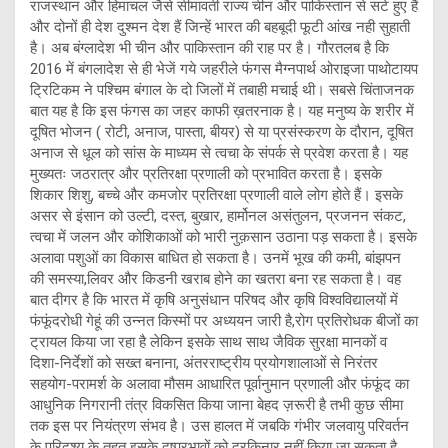
राजस्थान और हिमाचल जैसे सीमावर्ती राज्य चीन और पाकिस्तान से सटे हुए हैं
और दोनों ही देश दुश्मन देश हैं जिन्हें भारत की बहबूदी फूटी आंख नही सुहाती
है। अब बंग्लादेश भी चीन और पाकिस्तान की राह पर है। गौरतलब है कि
2016 में बंगलादेश से ही भेजें गये जहरीले फंगस मैग्नपार्थ ओराइजा पाथोटायप
ट्रिटिकम ने पश्चिम बंगाल के दो जिलों में तबाही मचाई थी। सबसे चिंताजनक
बात यह है कि इस फंगस का जहर काफी ख़तरनाक है। यह मनुष्य के शरीर में
दूषित भोजन ( रोटी, अनाज, पास्ता, बीयर) से या प्रसंस्करण के दौरान, दूषित
अनाज से धूल को सांस के माध्यम से त्वचा के संपर्क से प्रवेश करता है। यह
मुख्यतः जठरात्र और प्रतिरक्षा प्रणाली को प्रभावित करता है। इसके
शिकार शिशु, बच्चे और कमजोर प्रतिरक्षा प्रणाली वाले लोग होते हैं। इसके
असर से इंसान को उल्टी, दस्त, बुखार, हार्मोनल असंतुलन, प्रजनन संकट,
त्वचा में जलन और कोशिकाओं को भारी नुक़सान उठाना पड़ सकता है। इसके
अलावा पशुओं का विकास बाधित हो सकता है। उनमें भूख की कमी, बांझपन
की समस्या,लिवर और किडनी खराब होने का खतरा बना रह सकता है। वह
बात दीगर है कि भारत में कृषि अनुसंधान परिषद और कृषि विश्वविद्यालयों में
फंफूंदरोधी गेहूं की उन्नत किस्मों पर अध्ययन जारी है,रोग प्रतिरोधक बीजों का
ट्रायल किया जा रहा है लेकिन इसके साथ साथ जैविक सुरक्षा मानकों व
दिशा-निर्देशों को सख्त बनाना, अंतरराष्ट्रीय प्रयोगशालाओं से निरंतर
सहयोग-परामर्श के अलावा मौसम आधारित पूर्वानुमान प्रणाली और फंफूंद का
आधुनिक निगरानी तंत्र विकसित किया जाना बेहद ज़रूरी है तभी कुछ सीमा
तक इस पर नियंत्रण संभव है। उस हालत में जबकि गंभीर जलवायु परिवर्तन
के परिदृश्य के तहत इसके दुष्प्रभावों को दरकिनार नहीं किया जा सकता है