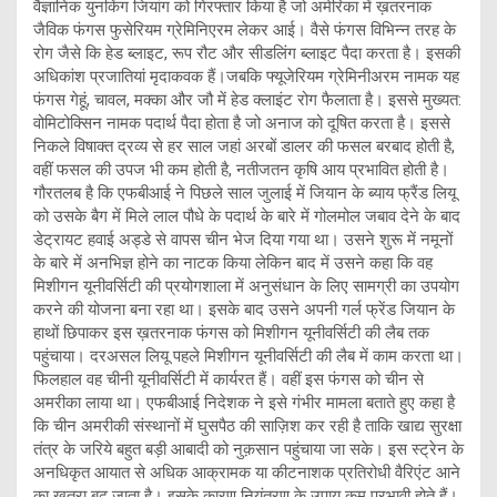
वैज्ञानिक युनकिंग जियांग को गिरफ्तार किया है जो अमेरिका में ख़तरनाक
जैविक फंगस फुसेरियम ग्रेमिनिएरम लेकर आई। वैसे फंगस विभिन्न तरह के
रोग जैसे कि हेड ब्लाइट, रूप रौट और सीडलिंग ब्लाइट पैदा करता है। इसकी
अधिकांश प्रजातियां मृदाकवक हैं।जबकि फ्यूजेरियम ग्रेमिनीअरम नामक यह
फंगस गेहूं, चावल, मक्का और जौ में हेड क्लाइंट रोग फैलाता है। इससे मुख्यत:
वोमिटोक्सिन नामक पदार्थ पैदा होता है जो अनाज को दूषित करता है। इससे
निकले विषाक्त द्रव्य से हर साल जहां अरबों डालर की फसल‌ बरबाद‌ होती है,
वहीं फसल की उपज भी कम होती है, नतीजतन कृषि आय प्रभावित होती है।
गौरतलब है कि एफबीआई ने पिछले साल जुलाई में जियान के ब्याय फ्रैंड लियू
को उसके बैग में मिले लाल पौधे के पदार्थ के बारे में गोलमोल जबाव देने के बाद
डेट्रायट हवाई अड्डे से वापस चीन भेज दिया गया था। उसने शुरू में नमूनों
के बारे में अनभिज्ञ होने का नाटक किया लेकिन बाद में उसने कहा कि वह
मिशीगन यूनीवर्सिटी की प्रयोगशाला में अनुसंधान के लिए सामग्री का उपयोग
करने की योजना बना रहा था। इसके बाद उसने अपनी गर्ल फ्रेंड जियान के
हाथों छिपाकर इस ख़तरनाक फंगस को मिशीगन यूनीवर्सिटी की लैब तक
पहुंचाया। दरअसल लियू पहले मिशीगन यूनीवर्सिटी की लैब में काम करता था।
फिलहाल वह चीनी यूनीवर्सिटी में कार्यरत हैं। वहीं इस फंगस को चीन से
अमरीका लाया था। एफबीआई निदेशक ने इसे गंभीर मामला बताते हुए कहा है
कि चीन अमरीकी संस्थानों में घुसपैठ की साज़िश कर रही है ताकि खाद्य सुरक्षा
तंत्र के जरिये बहुत बड़ी आबादी को नुक़सान पहुंचाया जा सके। इस स्ट्रेन के
अनधिकृत आयात से अधिक आक्रामक या कीटनाशक प्रतिरोधी वैरिएंट आने
का खतरा बढ़ जाता है। इसके कारण नियंत्रण के उपाय कम प्रभावी होते हैं।