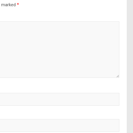
re marked
*