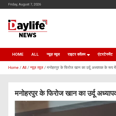
Skip
Friday, August 7, 2026
to
content
daylifenews
daylifenews
HOME
ALL
न्यूज़ व्यूज
राइटर कॉलम
एंटरटेनमेंट
Home
All
न्यूज़ व्यूज
मनोहरपुर के फिरोज खान का उर्दू अध्यापक के रूप म
मनोहरपुर के फिरोज खान का उर्दू अध्याप