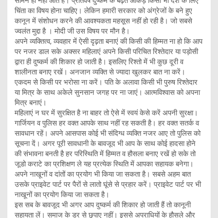
सामने ही नहीं आते हैं। प्रतिवर्ष दुष्कर्म के बढ़ते आंकड़े किसी भी देश के लिए
चिंता का विषय होना चाहिए। लेकिन हमारी सरकार को अंग्रेजों के बने हुए
कानून में संशोधन करने की आवश्यकता महसूस नहीं हो रही है। जो सबसे
ज्वलंत मुद्दा है । मोदी जी उस विषय पर मौन है।
अपने व्यक्तित्व, व्यवहार में ऐसी दृढ़ता बनाएं की किसी की हिम्मत ना हो कि आप
पर नजर डाल सके अक्सर महिलाएं अपने किसी परिचित रिश्तेदार या पड़ोसी
द्वारा ही दुष्कर्म की शिकार हो जाती है। इसलिए रिश्तो में भी कुछ दूरी व
शालीनता बनाए रखें। अनजान व्यक्ति से ज्यादा खुलकर बात ना करें।
एकदम से किसी पर भरोसा ना करें। पति के अलावा किसी भी पुरुष रिश्तेदार
या मित्र के साथ अकेले सुनसान जगह पर ना जाएं। आत्मविश्वास को अपना
मित्र बनाएं।
महिलाएं न घर में सुरक्षित है ना बाहर तो ऐसे में स्वयं केसे करें अपनी सुरक्षा।
गार्जियन व पुलिस हर वक्त आपके साथ नहीं रह सकती है। हर वक्त सतर्क व
सावधान रहें। अपने आसपास कोई भी संदिग्ध व्यक्ति नजर आए तो पुलिस को
सूचना दें। अगर पूरी सावधानी के बावजूद भी आप के साथ कोई हादसा होने
की संभावना बनती है हर परिस्थिति में हिम्मत व हौसला बनाए रखें हो सके तो
जूडो कराटे का प्रशिक्षण ले यह प्रत्येक स्थिति में आपका सहायक बनेगा।
अपने नाखूनों व दांतों का प्रयोग भी किया जा सकता है। सबसे अहम बात
उसके प्राइवेट पार्ट पर पैरों से लातो घूंसे से प्रहार करें। प्राइवेट पार्ट पर भी
नाखूनों का प्रयोग किया जा सकता है।
इस सब के बावजूद भी अगर आप दुष्कर्म की शिकार हो जाती हैं तो कानूनी
सहायता लें। समाज के डर से छुपाए नहीं। इससे अपराधियों के हौसले और