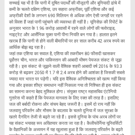
सच्चाई यह भी है कि पानी में दूषित पदार्थों की मौजूदगी और बुनियादी ढांचे में
कमी के चलते दक्षिण एशिया, उप सहारा अफ्रीका, पूर्वी एशिया और कई
अफ्रीकी देशों के लगभग 690 मिलियन से अधिक लोग ऐसी जगहों पर रहने
को विवश हैं जहां पानी पहुंचाने की व्यवस्था ही नहीं है। यूनिसेफ़ की रिपोर्ट के
अनुसार भारत के 1.96 करोड़ आवासों में रहने वाले लोगों की फ्लोराइड,
नाइट्रेट और आर्सेनिक युक्त पानी पीना नियति बन गया है। हालात इतने
खराब हैं कि पानी से होने वाली बीमारियों पर हर साल करीब 42 अरब रुपये का
आर्थिक बोझ बढ़ रहा है।
जहां तक एशिया का सवाल है, एशिया की तकरीबन 80 फीसदी खासकर
पूर्वोत्तर चीन, भारत और पाकिस्तान की आबादी भीषण पेयजल संकट से जूझ
रही है। इस संकट से जूझने वाली वैश्विक शहरी आबादी वर्ष 2016 के 93.3
करोड़ से बढ़कर 2050 में 1.7 से 2.4 अरब होने की आशंका है जिसकी सबसे
ज्यादा मार भारत पर पड़ेगी। यदि इस वैश्विक अनिश्चितता को खत्म नहीं किया
गया और इसका शीघ्र समाधान नहीं निकाला गया तो निश्चित ही इस संकट
का सामना करना बेहद मुश्किल होगा। संयुक्त राष्ट्र महासचिव एंटोनियो
गुतारेस भी कहते हैं कि पेयजल मानवता के लिए रक्त की तरह है। इसलिए
जल की बर्बादी रोकना और संचय बेहद जरूरी है। इसमें दो राय नहीं कि
जलवायु परिवर्तन और मौसम के बदलाव के चलते दुनिया में जल सुरक्षा के
खतरे दैनंदिन तेजी से बढ़ते जा रहे हैं। इससे दुनिया के पांच अरब लोगों पर
यह संकट भयावह रूप अख्तियार करता जा रहा है। कैलीफोर्निया यूनिवर्सिटी
के वैज्ञानिकों के अध्ययन में यह खुलासा हुआ है कि जलवायु परिवर्तन के बढ़ते